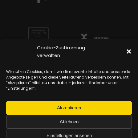
Cookie-Zustimmung
verwalten
Wir nutzen Cookies, damit wir dir relevante Inhalte und passende
Angebote zeigen und diese Seite laufend verbessern können. Mit
“Akzeptieren” hilfst du uns dabei – jederzeit änderbar unter
“Einstellungen”.
Akzeptieren
Ablehnen
ANFRAGE
Sagen Sie uns, worum es
Einstellungen ansehen