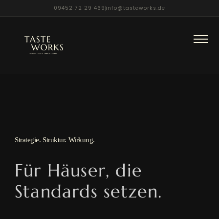
09452 72 29 469
info@tasteworks.de
Zum
Inhalt
springen
Strategie. Struktur. Wirkung.
Für Häuser, die
Standards setzen.