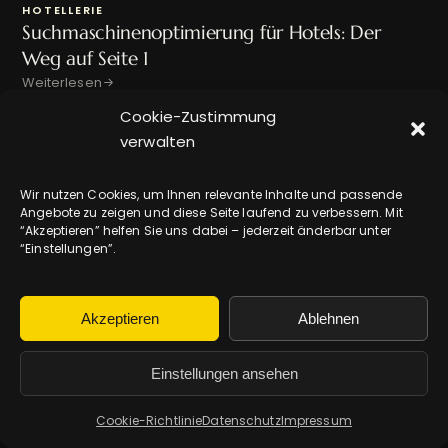
HOTELLERIE
Suchmaschinenoptimierung für Hotels: Der
Weg auf Seite 1
Weiterlesen
Cookie-Zustimmung
verwalten
GASTRONOMIE
Online-Marketing für Restaurants: Diagnose
Wir nutzen Cookies, um Ihnen relevante Inhalte und passende
vor Kampagne
Angebote zu zeigen und diese Seite laufend zu verbessern. Mit
Weiterlesen
“Akzeptieren” helfen Sie uns dabei – jederzeit änderbar unter
“Einstellungen”.
Akzeptieren
Ablehnen
TasteWorks
Einstellungen ansehen
Strategie- und Marketingpartner für
inhabergeführte Gastronomie &
Cookie-Richtlinie
Datenschutz
Impressum
Hotellerie.