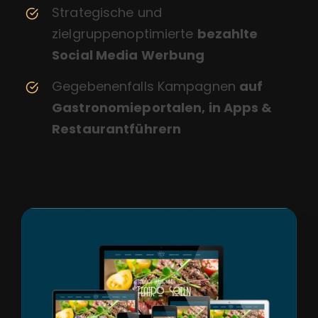
Strategische und
zielgruppenoptimierte
bezahlte
Social Media Werbung
Gegebenenfalls Kampagnen
auf
Gastronomieportalen, in Apps &
Restaurantführern